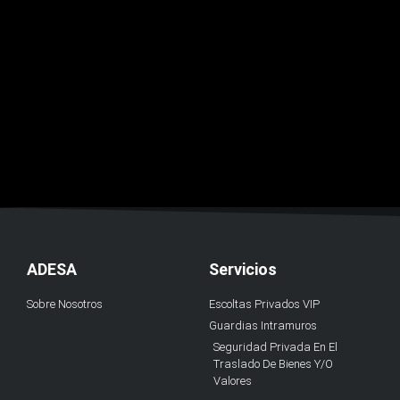
ADESA
Servicios
Sobre Nosotros
Escoltas Privados VIP
Guardias Intramuros
Seguridad Privada En El
Traslado De Bienes Y/O
Valores